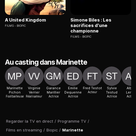
A United Kingdom
Simone Biles : Les
sacrifices d'une
FILMS
BIOPIC
championne
FILMS
BIOPIC
Au casting dans Marinette
Marinette
Virginie
Garance
Emilie
Fred Testot
Sylvie
Alban
Pichon
Verrier
Marillier
Dequenne
Acteur
Testud
Lenoi
Footballeuse
Réalisateur
Actrice
Actrice
Actrice
Acteur
Regarder la TV en direct
/
Programme TV
/
Films en streaming
/
Biopic
/
Marinette