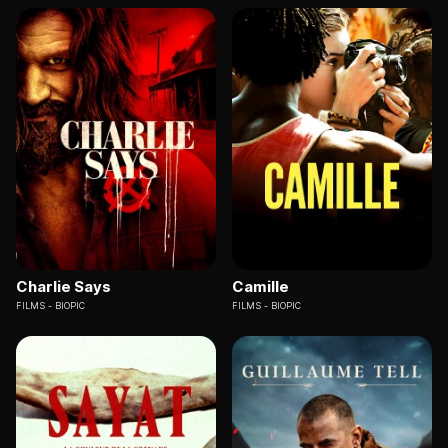
Charlie Says
Camille
FILMS
BIOPIC
FILMS
BIOPIC