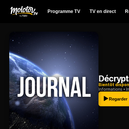
Programme TV
TV en direct
R
Décryp
Bientôt dispon
Informations
I
Regarder