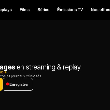
eplays
Films
Séries
Émissions TV
Nos offre
tages
en streaming & replay
ible
nfos et journaux télévisés
Enregistrer