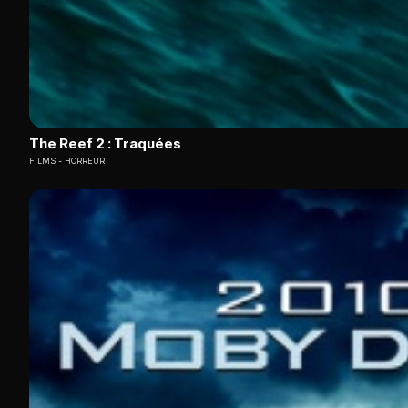
The Reef 2 : Traquées
FILMS
HORREUR