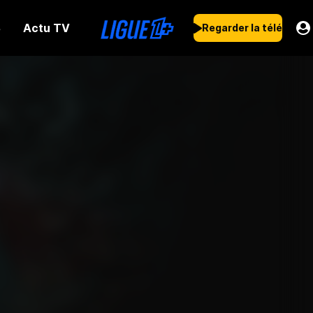
Actu TV
s
Regarder la télé