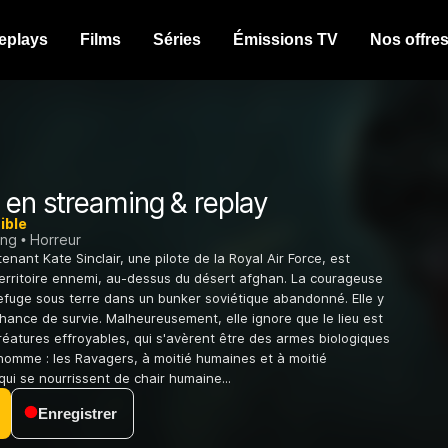
eplays
Films
Séries
Émissions TV
Nos offre
en streaming & replay
ible
ing
Horreur
utenant Kate Sinclair, une pilote de la Royal Air Force, est
territoire ennemi, au-dessus du désert afghan. La courageuse
 refuge sous terre dans un bunker soviétique abandonné. Elle y
chance de survie. Malheureusement, elle ignore que le lieu est
réatures effroyables, qui s'avèrent être des armes biologiques
'homme : les Ravagers, à moitié humaines et à moitié
qui se nourrissent de chair humaine...
Enregistrer