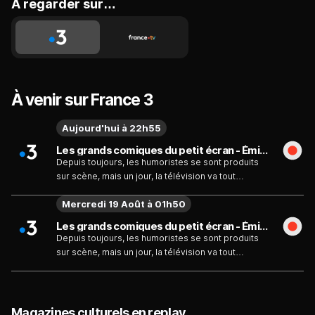
A regarder sur…
À venir sur France 3
Aujourd'hui à 22h55
Les grands comiques du petit écran - Émission du vendredi 7 août
Depuis toujours, les humoristes se sont produits
sur scène, mais un jour, la télévision va tout
bouleverser. Philippe Bouvard, le premier, va créer
Mercredi 19 Août à 01h50
son "Petit théâtre" chaque soir, avant le journal sur
Antenne 2. Michèle Bernier, Mimie Mathy, Philippe
Les grands comiques du petit écran - Émission du mercredi 19 août
Chevallier et Régis Laspalès, Didier Bourdon,
Depuis toujours, les humoristes se sont produits
Bernard Campan et Pascal Légitimus, Smain et bien
sur scène, mais un jour, la télévision va tout
d'autres y font leurs débuts. Puis viendront les
bouleverser. Philippe Bouvard, le premier, va créer
émissions "La Classe", "Graines de star", "On ne
son "Petit théâtre" chaque soir, avant le journal sur
demande qu'à en rire", mais aussi "La Télé des
Antenne 2. Michèle Bernier, Mimie Mathy, Philippe
Inconnus", les caméras cachées, "Le Cinéma de
Chevallier et Régis Laspalès, Didier Bourdon,
Magazines culturels en replay