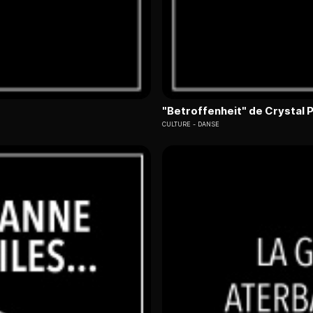
"Betroffenheit" de Crystal P
CULTURE
DANSE