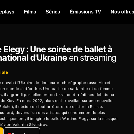
eplays
Films
Séries
Émissions TV
Nos offre
Elegy : Une soirée de ballet à
national d'Ukraine
en streaming
ible
e envahit l'Ukraine, le danseur et chorégraphe russe Alexei
on monde s'effondrer. Une partie de sa famille et sa femme
, il a grandi partiellement en Ukraine et a fait ses débuts au
 de Kiev. En mars 2022, alors qu'il travaillait sur une nouvelle
Bolchoï, il décide de tout arrêter et de quitter la Russie.
us tard, devenu l'un des artistes qui condamnent le plus
publiquement, il imagine le ballet Wartime Elegy, sur la musique
évien Valentin Silvestrov.