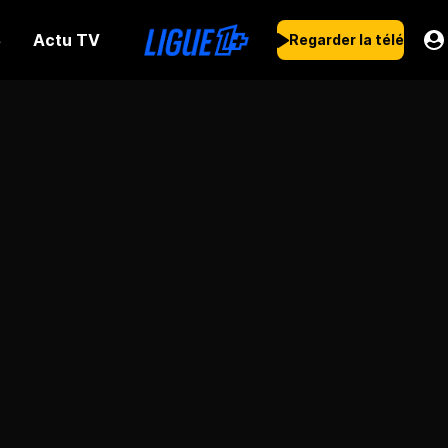
Actu TV
s
Regarder la télé