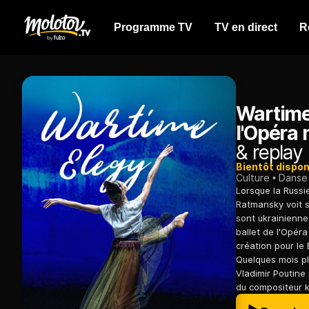
Programme TV
TV en direct
R
Wartime 
l'Opéra 
& replay
Bientôt dispon
Culture
Danse
Lorsque la Russi
Ratmansky voit s
sont ukrainiennes
ballet de l'Opéra
création pour le 
Quelques mois pl
Vladimir Poutine 
du compositeur ki