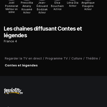
Joël
Prescillia
Jean-
Elsa
Léna Dia
Angélique
Pommerat
Amany
Édouard
Bouchain
Acteur
Flaugère
Metteur en
Kouamé
Bodziak
Actrice
Acteur
scène
Acteur
Acteur
Les chaînes diffusant Contes et
légendes
France 4
Regarder la TV en direct
/
Programme TV
/
Culture
/
Théâtre
/
Contes et légendes