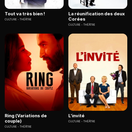
Tout va très bien !
La réunification des deux
Corées
CULTURE
THÉÂTRE
CULTURE
THÉÂTRE
Ring (Variations de
L'invité
couple)
CULTURE
THÉÂTRE
CULTURE
THÉÂTRE