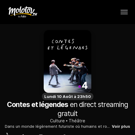
Lundi 10 Août à 23h50
Contes et légendes
en direct streaming
gratuit
Culture
Théâtre
Dans un monde légèrement futuriste où humains et robots sociaux cohabiteraient, des adolescents en quête d'identité tentent de trouver leur voie et de se construire. Dans cette pièce de théâtre, qui est à la fois une "fiction documentaire d'anticipation", Joël, Pommerat interroge le moment de l'adolescence et le mythe de la créature artificielle.
Voir plus