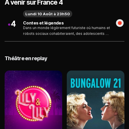
À venir sur France 4
Lundi 10 Août à 23h50
Contes et légendes
Dans un monde légèrement futuriste où humains et
robots sociaux cohabiteraient, des adolescents en
quête d'identité tentent de trouver leur voie et de
se construire. Dans cette pièce de théâtre, qui est
à la fois une "fiction documentaire d'anticipation",
Joël, Pommerat interroge le moment de
Théâtre en replay
l'adolescence et le mythe de la créature artificielle.