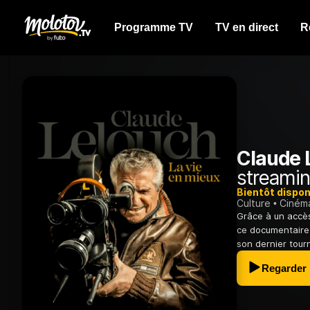
Programme TV
TV en direct
R
Claude L
streamin
Bientôt dispon
Culture
Ciném
Grâce à un accès
ce documentaire 
son dernier tour
Regarder