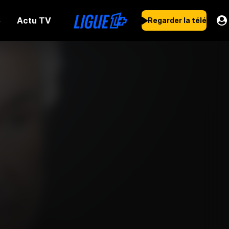
Actu TV
s
Regarder la télé