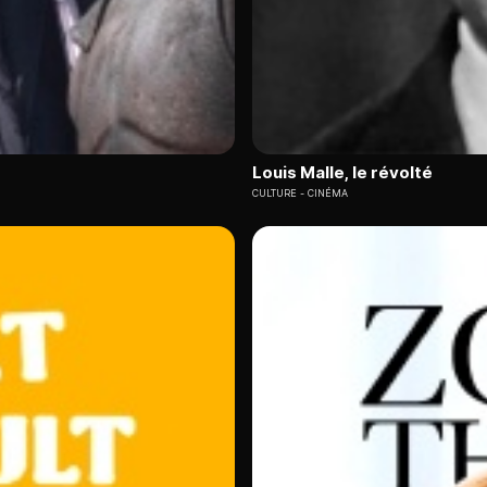
Louis Malle, le révolté
CULTURE
CINÉMA