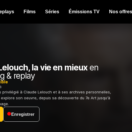
eplays
Films
Séries
Émissions TV
Nos offre
elouch, la vie en mieux
en
g & replay
ible
a
 privilégié à Claude Lelouch et à ses archives personnelles,
explore son oeuvre, depuis sa découverte du 7e Art jusqu'à
nage.
Enregistrer