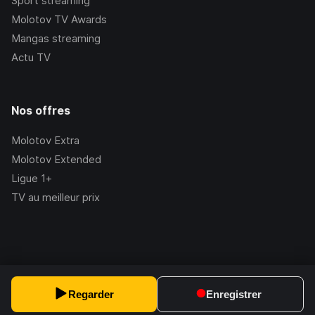
Sport streaming
Molotov TV Awards
Mangas streaming
Actu TV
Nos offres
Molotov Extra
Molotov Extended
Ligue 1+
TV au meilleur prix
©Molotov
2026
, Version:
2.228.1
Regarder
Enregistrer