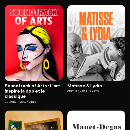
Soundtrack of Arts : L'art
Matisse & Lydia
inspire la pop et le
CULTURE
BEAUX ARTS
classique
CULTURE
BEAUX ARTS