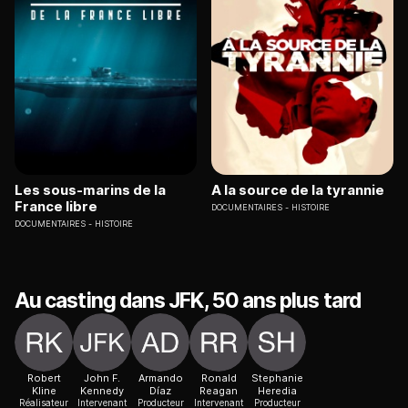
Les sous-marins de la
A la source de la tyrannie
France libre
DOCUMENTAIRES
HISTOIRE
DOCUMENTAIRES
HISTOIRE
Au casting dans JFK, 50 ans plus tard
Robert
John F.
Armando
Ronald
Stephanie
Kline
Kennedy
Díaz
Reagan
Heredia
Réalisateur
Intervenant
Producteur
Intervenant
Producteur