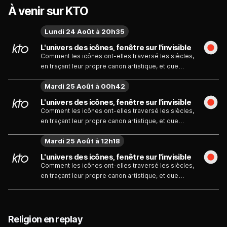
À venir sur KTO
Lundi 24 Août à 20h35
L'univers des icônes, fenêtre sur l'invisible
Comment les icônes ont-elles traversé les siècles,
en traçant leur propre canon artistique, et que
racontent-elles aujourd'hui sur le monde
Mardi 25 Août à 00h42
orthodoxe et slave ? Voyage de l'Égypte à la
Grèce, puis vers l'Ukraine, la Russie et la Pologne ;
L'univers des icônes, fenêtre sur l'invisible
un documentaire qui explore l'histoire de l'art pour
Comment les icônes ont-elles traversé les siècles,
décrypter le sens des icônes et leur place
en traçant leur propre canon artistique, et que
particulière dans le monde de la peinture et de la
racontent-elles aujourd'hui sur le monde
foi.
Mardi 25 Août à 12h18
orthodoxe et slave ? Voyage de l'Égypte à la
Grèce, puis vers l'Ukraine, la Russie et la Pologne ;
L'univers des icônes, fenêtre sur l'invisible
un documentaire qui explore l'histoire de l'art pour
Comment les icônes ont-elles traversé les siècles,
décrypter le sens des icônes et leur place
en traçant leur propre canon artistique, et que
particulière dans le monde de la peinture et de la
racontent-elles aujourd'hui sur le monde
foi.
orthodoxe et slave ? Voyage de l'Égypte à la
Grèce, puis vers l'Ukraine, la Russie et la Pologne ;
un documentaire qui explore l'histoire de l'art pour
Religion en replay
décrypter le sens des icônes et leur place