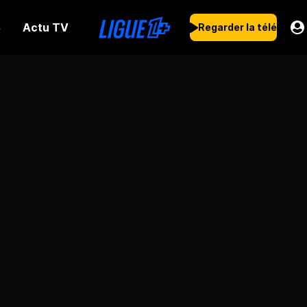
Actu TV
s
Regarder la télé