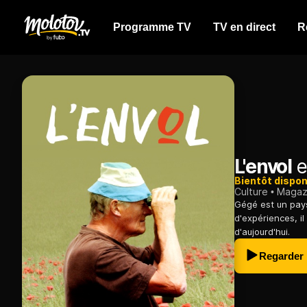
Programme TV
TV en direct
R
L'envol
e
Bientôt dispon
Culture
Magazi
Gégé est un paysa
d'expériences, i
d'aujourd'hui.
Regarder