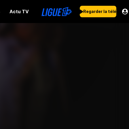
Actu TV
s
Regarder la télé