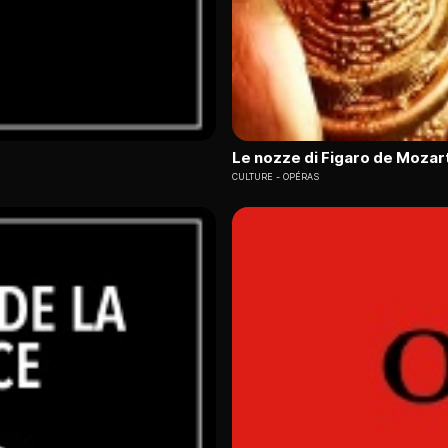
Le nozze di Figaro de Mozart
CULTURE
OPÉRAS