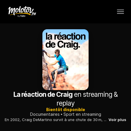
La réaction de Craig
en streaming &
replay
Bientôt disponible
Documentaires
Sport en streaming
En 2002, Craig DeMartino survit à une chute de 30 m, perd une jambe, mais choisit de continuer à grimper. Il devient un pionnier de l’escalade handisport et inspire d’autres athlètes à dépasser leurs limites.
Voir plus