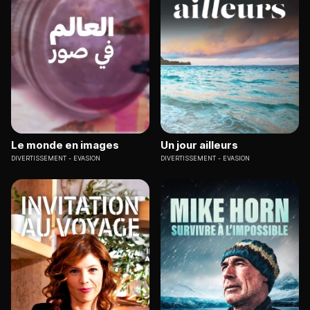
Le monde en images
Un jour ailleurs
DIVERTISSEMENT
EVASION
DIVERTISSEMENT
EVASION