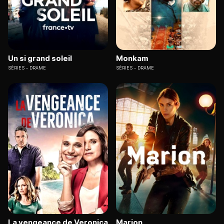
Un si grand soleil
Monkam
SÉRIES
DRAME
SÉRIES
DRAME
La vengeance de Veronica
Marion