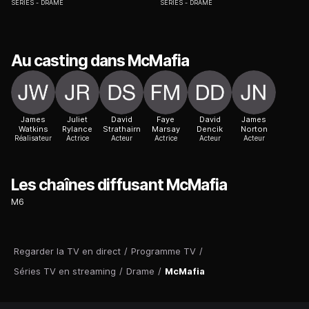
SÉRIES
DRAME
SÉRIES
DRAME
Au casting dans McMafia
James
Juliet
David
Faye
David
James
Watkins
Rylance
Strathairn
Marsay
Dencik
Norton
Réalisateur
Actrice
Acteur
Actrice
Acteur
Acteur
Les chaînes diffusant McMafia
M6
Regarder la TV en direct
/
Programme TV
/
Séries TV en streaming
/
Drame
/
McMafia