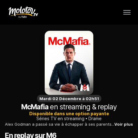
Mardi 02 Décembre à 02h51
McMafia
en streaming & replay
Disponible dans une option payante
Séries TV en streaming
Drame
Alex Godman a passé sa vie à échapper à ses parents et à leurs liens avec la mafia. Cependant, lorsque le passé meurtrier de sa famille ressurgit, Alex plonge dans le milieu criminel et ses convictions les plus profondes sont remises en question.
Voir plus
En replay sur M6