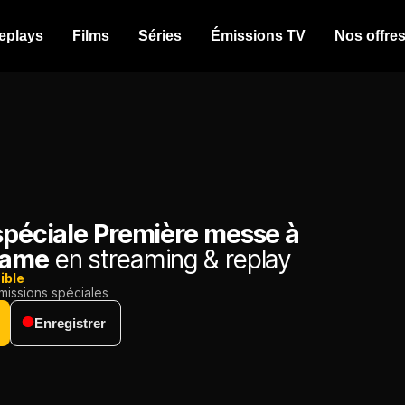
eplays
Films
Séries
Émissions TV
Nos offre
spéciale Première messe à
Dame
en streaming & replay
ible
missions spéciales
Enregistrer