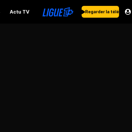
Actu TV
s
Regarder la télé