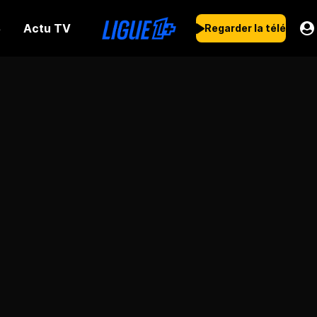
Actu TV
s
Regarder la télé