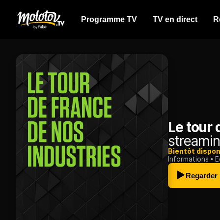
Programme TV
TV en direct
R
Le tour 
streamin
Bientôt dispon
Informations
E
Regarder