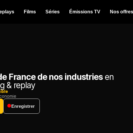
eplays
Films
Séries
Émissions TV
Nos offre
de France de nos industries
en
g & replay
ible
conomie
Enregistrer