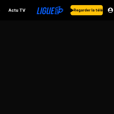
Actu TV
s
Regarder la télé