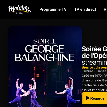
Programme TV
TV en direct
R
Soirée G
de l'Opé
streamin
Bientôt dispon
Culture
Danse
Créé en 1970, "
chansons de Geor
gratte-ciels de 
"Ballet impérial
Regarder