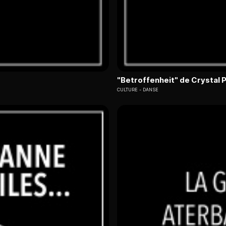
"Betroffenheit" de Crystal P
CULTURE
DANSE