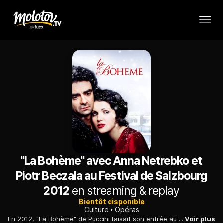
"La Bohème" avec Anna Netrebko et
Piotr Beczala au Festival de Salzbourg
2012
en streaming & replay
Bientôt disponible
Culture
Opéras
En 2012, "La Bohème" de Puccini faisait son entrée au répertoire du Festival de Salzbourg. Sous la direction de Daniele Gatti et avec la star Anna Netrebko, une version magistrale de ce chef-d'œuvre de l'art lyrique italien, transposé dans un Paris contemporain.
Voir plus