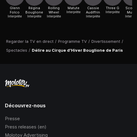
Glenn
Régina
Rolling
Matute
Cassie
Three G
Scott 
Folco
Bouglione
Wheel
Interprète
Audiffrin
Interprète
Murie
Interprète
Interprète
Interprète
Interprète
Interprè
Regarder la TV en direct
/
Programme TV
/
Divertissement
/
Spectacles
/
Délire au Cirque d'Hiver Bouglione de Paris
Découvrez-nous
Presse
Press releases (en)
Molotov Advertising