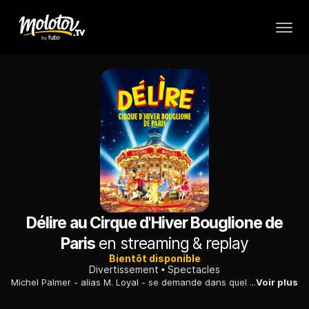
Délire au Cirque d'Hiver Bouglione de
Paris
en streaming & replay
Bientôt disponible
Divertissement
Spectacles
Michel Palmer - alias M. Loyal - se demande dans quel "délire" les artistes de la nouvelle saison vont l'entraîner. Après les Audaces, les Vertiges et autres Défis de circassiens surdoués, M. Loyal va voir débouler sur la piste du Cirque d'hiver-Bouglione plusieurs participants
Voir plus