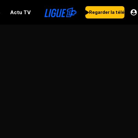
Actu TV
s
Regarder la télé