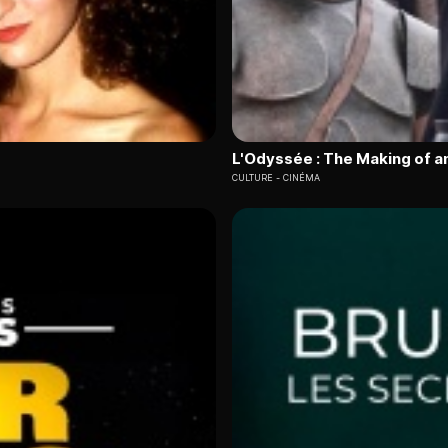
L'Odyssée : The Making of a
CULTURE
CINÉMA