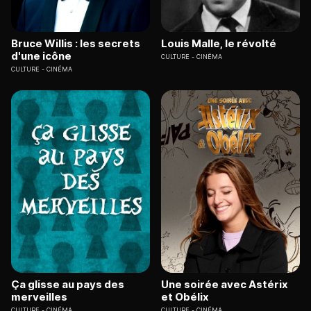
Bruce Willis : les secrets
Louis Malle, le révolté
d'une icône
CULTURE
CINÉMA
CULTURE
CINÉMA
Ça glisse au pays des
Une soirée avec Astérix
merveilles
et Obélix
CULTURE
CINÉMA
CULTURE
CINÉMA