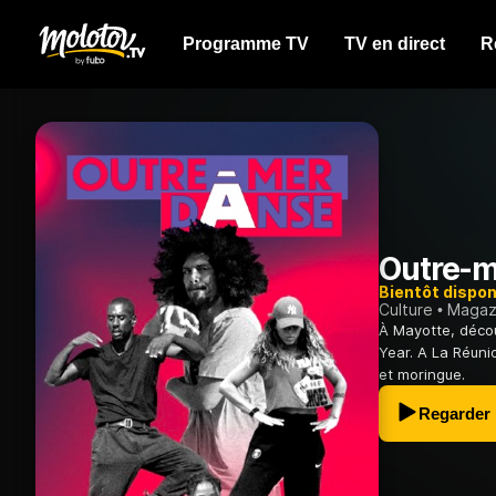
Programme TV
TV en direct
R
Outre-m
Bientôt dispon
Culture
Magazi
À Mayotte, décou
Year. A La Réuni
et moringue.
Regarder