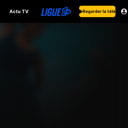
Actu TV
s
Regarder la télé