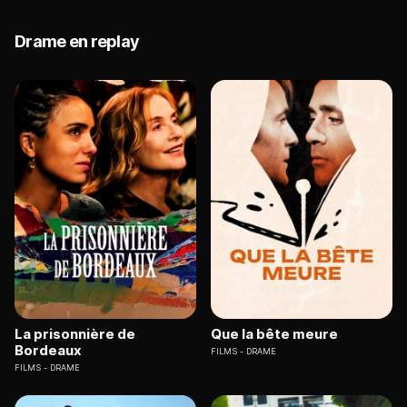
Drame en replay
La prisonnière de
Que la bête meure
Bordeaux
FILMS
DRAME
FILMS
DRAME