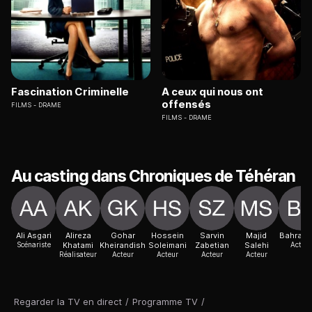
Fascination Criminelle
A ceux qui nous ont
offensés
FILMS
DRAME
FILMS
DRAME
Au casting dans Chroniques de Téhéran
Ali Asgari
Alireza
Gohar
Hossein
Sarvin
Majid
Bahram 
Scénariste
Khatami
Kheirandish
Soleimani
Zabetian
Salehi
Acteur
Réalisateur
Acteur
Acteur
Acteur
Acteur
Regarder la TV en direct
/
Programme TV
/