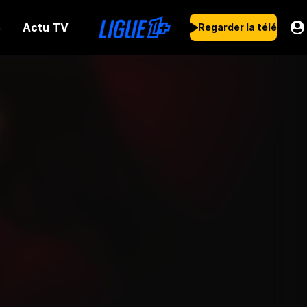
Actu TV
s
Regarder la télé