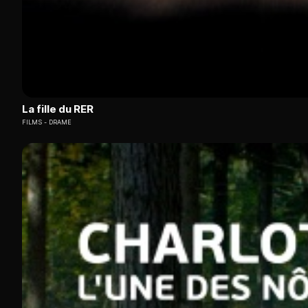
La fille du RER
FILMS
DRAME