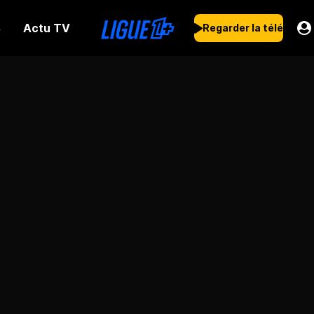
Actu TV
s
Regarder la télé