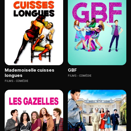
Mademoiselle cuisses
GBF
longues
FILMS
COMÉDIE
FILMS
COMÉDIE