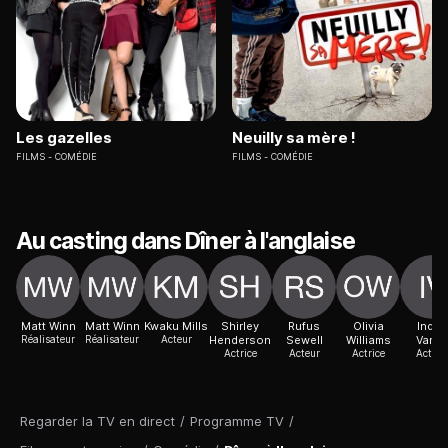
Les gazelles
Neuilly sa mère !
FILMS
COMÉDIE
FILMS
COMÉDIE
Au casting dans Dîner à l'anglaise
Matt Winn
Matt Winn
Kwaku Mills
Shirley
Rufus
Olivia
Indira
Réalisateur
Réalisateur
Acteur
Henderson
Sewell
Williams
Varm
Actrice
Acteur
Actrice
Actric
Regarder la TV en direct
/
Programme TV
/