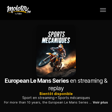
European Le Mans Series
en streaming &
replay
Bientôt disponible
Sport en streaming
Sports mécaniques
For more than 10 years, the European Le Mans Series has been the race series of choice for the top teams and drivers from around the globe wishing to compete at the world's most famous race, the 24 Hours of Le Mans.
Voir plus