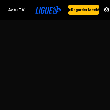
Actu TV
s
Regarder la télé