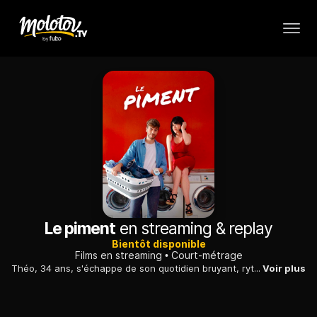
Le piment
en streaming & replay
Bientôt disponible
Films en streaming
Court-métrage
Théo, 34 ans, s'échappe de son quotidien bruyant, rythmé par les cris de ses enfants, en se rendant à la laverie. Il y rencontre Leïla, une femme avec laquelle un jeu de séduction s'installe rapidement. Mais l'idylle entre Théo et Leïla va bientôt être interrompue.
Voir plus