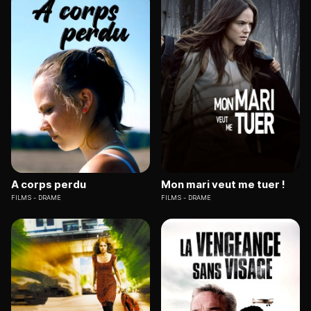
A corps perdu
Mon mari veut me tuer !
FILMS
DRAME
FILMS
DRAME