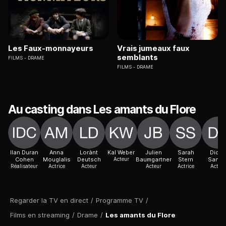
Les Faux-monnayeurs
Vrais jumeaux faux
semblants
FILMS
DRAME
FILMS
DRAME
Au casting dans Les amants du Flore
Ilan Duran
Anna
Lorànt
Kal Weber
Julien
Sarah
Didier
Cohen
Mouglalis
Deutsch
Acteur
Baumgartner
Stern
Sandr
Réalisateur
Actrice
Acteur
Acteur
Actrice
Acteur
Regarder la TV en direct
/
Programme TV
/
Films en streaming
/
Drame
/
Les amants du Flore