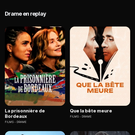
Drame en replay
La prisonnière de
Que la bête meure
Bordeaux
FILMS
DRAME
FILMS
DRAME