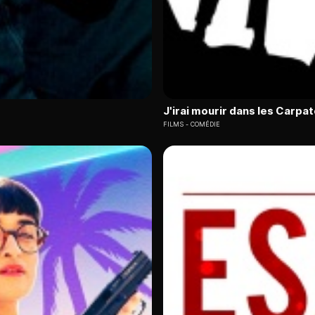
J'irai mourir dans les Carpa
FILMS
COMÉDIE