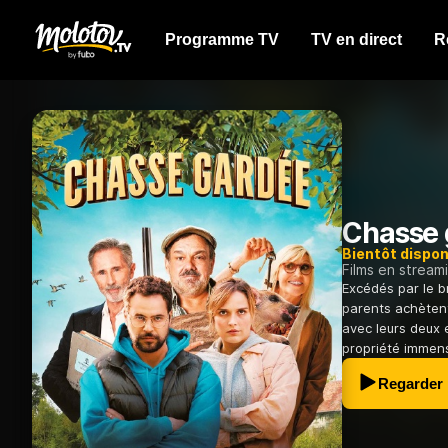
Programme TV
TV en direct
R
Chasse 
Bientôt dispon
Films en stream
Excédés par le br
parents achèten
avec leurs deux e
propriété immens
Regarder