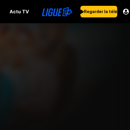
Actu TV
s
Regarder la télé