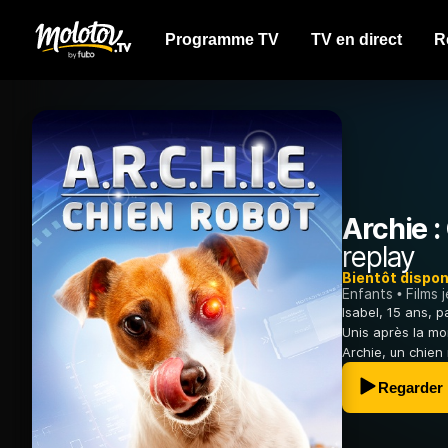
Programme TV
TV en direct
R
Archie :
replay
Bientôt dispon
Enfants
Films 
Isabel, 15 ans, p
Unis après la mo
Archie, un chien 
Regarder