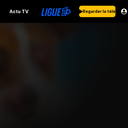
Actu TV
s
Regarder la télé