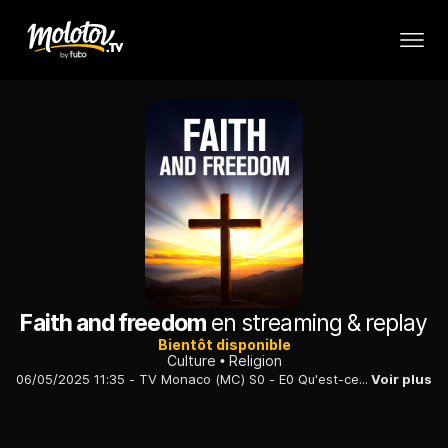
Faith and freedom
en streaming & replay
Bientôt disponible
Culture
Religion
06/05/2025 11:35 - TV Monaco (MC) S0 - E0 Qu'est-ce qu'être chrétien au Pakistan, en Syrie ou en Iran ? C'est ce que se demande un jeune prêtre italo-français qui se prépare à devenir curé dans la banlieue de Rome. Cette question va le conduire aux frontières du christianisme, à la découverte de la vie des croyants dans des pays
Voir plus