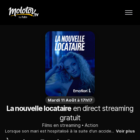
Mardi 11 Août à 17h17
La nouvelle locataire
en direct streaming
gratuit
Films en streaming
Action
Lorsque son mari est hospitalisé à la suite d'un accident de voiture, Karen, ambulancière, décide de louer leur chambre d'amis en ligne. Tout se passe bien jusqu'à ce que Miranda emménage. Miranda s'infiltre rapidement dans tous les domaines de la vie de Karen. Lorsqu'un des locataires de Karen est retrouvé assassiné, Karen est convaincue que Miranda est impliquée, mais ne se doute pas qu'en mettant son invité psychotique à la porte, Miranda va entrer dans une rage meurtrière.
Voir plus