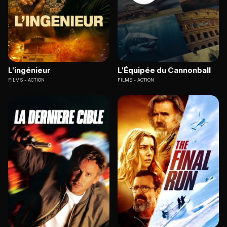
L'ingénieur
L'Équipée du Cannonball
FILMS
ACTION
FILMS
ACTION