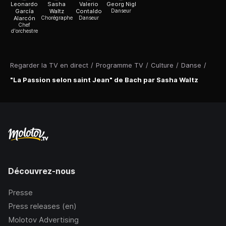
Leonardo
Sasha
Valerio
Georg Nigl
García
Waltz
Contaldo
Danseur
Alarcón
Chorégraphe
Danseur
Chef
d'orchestre
Regarder la TV en direct
/
Programme TV
/
Culture
/
Danse
/
"La Passion selon saint Jean" de Bach par Sasha Waltz
Découvrez-nous
Presse
Press releases (en)
Molotov Advertising