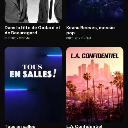
Dans la tête de Godard et
Keanu Reeves, messie
de Beauregard
pop
CULTURE
CINÉMA
CULTURE
CINÉMA
Tous en salles
L.A. Confidentiel