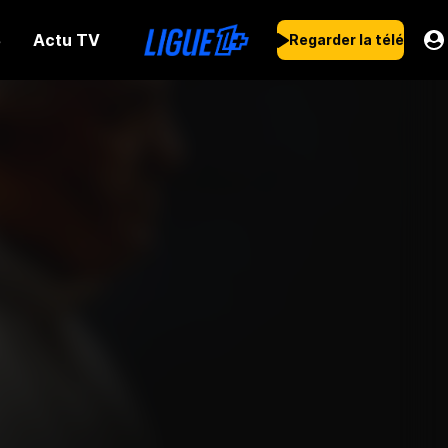
Actu TV
s
Regarder la télé