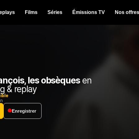
eplays
Films
Séries
Émissions TV
Nos offre
ançois, les obsèques
en
g & replay
ible
on
Enregistrer