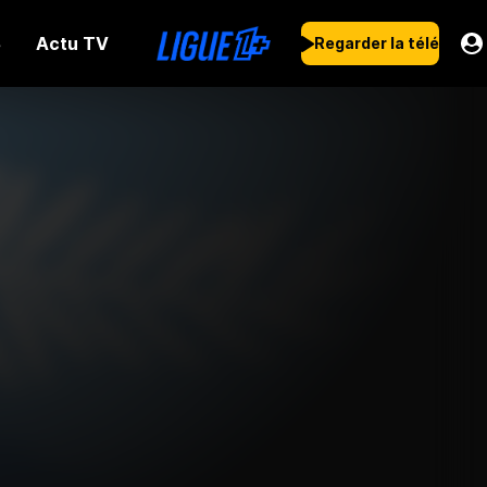
Actu TV
s
Regarder la télé