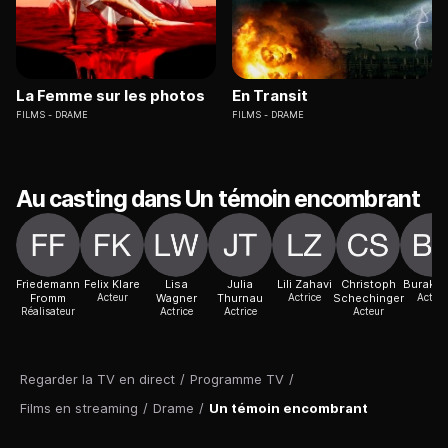
La Femme sur les photos
En Transit
FILMS
DRAME
FILMS
DRAME
Au casting dans Un témoin encombrant
Friedemann
Felix Klare
Lisa
Julia
Lili Zahavi
Christoph
Burak Yi
Fromm
Acteur
Wagner
Thurnau
Actrice
Schechinger
Acteur
Réalisateur
Actrice
Actrice
Acteur
Regarder la TV en direct
/
Programme TV
/
Films en streaming
/
Drame
/
Un témoin encombrant