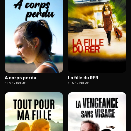
A corps perdu
La fille du RER
FILMS
DRAME
FILMS
DRAME