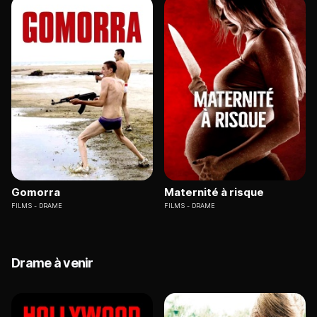
Gomorra
Maternité à risque
FILMS
DRAME
FILMS
DRAME
Drame à venir