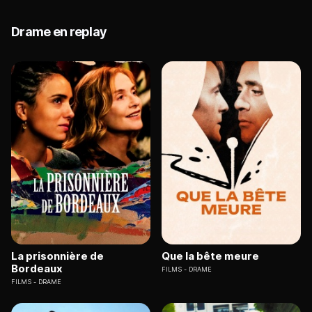
Drame en replay
La prisonnière de
Que la bête meure
Bordeaux
FILMS
DRAME
FILMS
DRAME