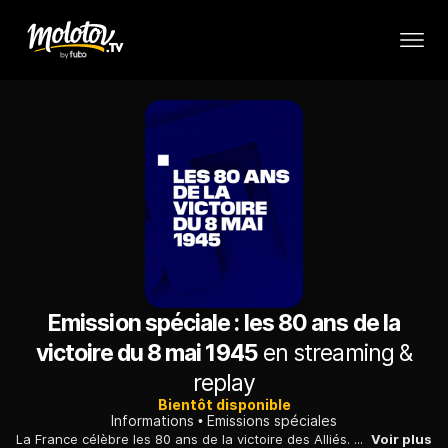
Emission spéciale : les 80 ans de la
victoire du 8 mai 1945
en streaming &
replay
Bientôt disponible
Informations
Emissions spéciales
La France célèbre les 80 ans de la victoire des Alliés. Une journée exceptionnelle à suivre en direct sur BFMTV : hommage du président aux derniers vétérans de la Seconde Guerre mondiale à l'Arc de Triomphe, revue des troupes, ravivage de la Flamme du Soldat inconnu, parade de véhicules d'époque sur les Champs Élysées…
Voir plus