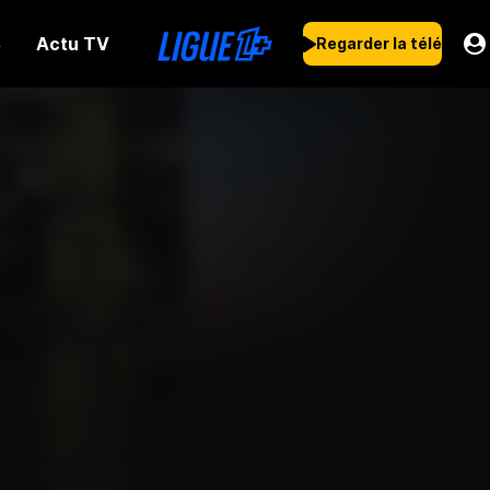
Actu TV
s
Regarder la télé