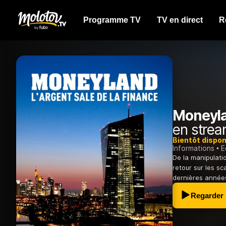
Programme TV
TV en direct
R
Moneylan
en strea
Bientôt dispon
Informations
E
De la manipulatio
retour sur les s
dernières année
Regarder