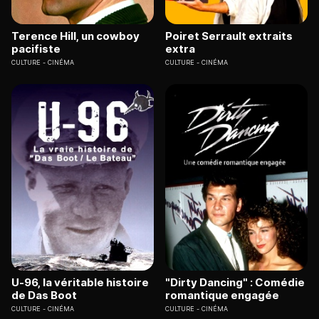
Terence Hill, un cowboy
Poiret Serrault extraits
pacifiste
extra
CULTURE
CINÉMA
CULTURE
CINÉMA
U-96, la véritable histoire
"Dirty Dancing" : Comédie
de Das Boot
romantique engagée
CULTURE
CINÉMA
CULTURE
CINÉMA