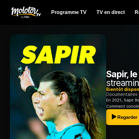
Programme TV
TV en direct
R
Sapir, l
streamin
Bientôt dispon
Documentaires
En 2021, Sapir B
Comment concilie
Regarder