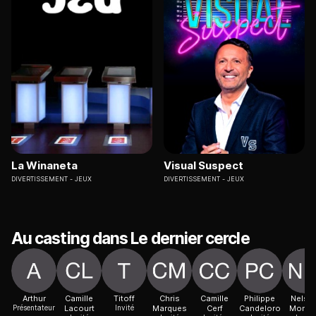
La Winaneta
Visual Suspect
DIVERTISSEMENT
JEUX
DIVERTISSEMENT
JEUX
Au casting dans Le dernier cercle
Arthur
Camille
Titoff
Chris
Camille
Philippe
Nelso
Présentateur
Lacourt
Invité
Marques
Cerf
Candeloro
Monfo