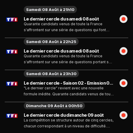
Samedi 08 Août à 21h10
Le dernier cercle du samedi 08 août
Quarante candidats venus de toute la France
s'affrontent sur une série de questions qui font
chauffer leurs méninges. Pour cette édition, ils sont
Samedi 08 Août à 22h25
en compétition avec dix personnalités : Yoann Riou,
Bruno Solo, Majid Berhila, Tareek, Hélène
Le dernier cercle du samedi 08 août
Mannarino, Jean-Luc Lemoine, Claudia Tagbo, Arié
Quarante candidats venus de toute la France
Elmaleh, Elie Semoun et Florent Peyre.
s'affrontent sur une série de questions portant sur
six grandes catégories et qui vont faire appel à
Samedi 08 Août à 23h30
leur multiples compétences, le visuel, le langage,
le raisonnement, la mémoire, le calcul, l'espace.
Le dernier cercle - Saison 02 - Emission 03 (Partie 1) du 17 juillet 2026
Disposés en cercle autour d'Arthur, seuls les
"Le dernier cercle" revient avec une nouvelle
meilleurs pourront avancer et tenter d'atteindre le
formule inédite. Quarante candidats venus de toute
"Le dernier cercle", qui permet de gagner jusqu'à
la France s'affrontent sur une série de questions
50 000 euros.
Dimanche 09 Août à 00h50
qui font chauffer leurs méninges. Pour cette
nouvelle édition, ils sont en compétition avec dix
Le dernier cercle du dimanche 09 août
personnalités : Camille Lacourt, Titoff, Chris
La compétition se structure autour de cinq cercles,
Marques, Camille Cerf, Philippe Candeloro, Nelson
chacun correspondant à un niveau de difficulté.
Monfort, Fabien Olicard, Diane Leyre, Florian Gazan
Dans chaque cercle, les candidats s'affrontent sur