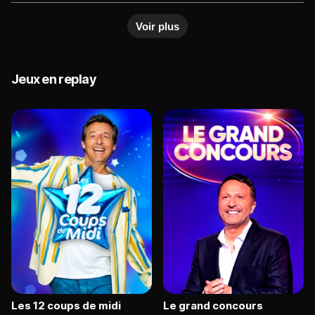
et Christophe Licata.
six catégories qui sollicitent toutes les
Voir plus
compétences de leur cerveau : le visuel, le
langage, le raisonnement, la mémorisation, le
calcul et l'espace. Seuls les meilleurs - ceux qui
maîtrisent l'ensemble de ces aptitudes - accèdent
Jeux en replay
au cercle suivant.
Les 12 coups de midi
Le grand concours