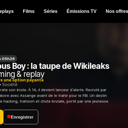
eplays
Films
Séries
Émissions TV
Nos offre
 à 05h26
s Boy : la taupe de Wikileaks
ming & replay
ns une option payante
Société
irate son école. À 14, il devient lanceur d’alerte. Recruté par
labore avec Assange avant de le trahir pour le FBI. Un destin
e hacking, trahison et chute brutale, porté par une jeunesse
Enregistrer