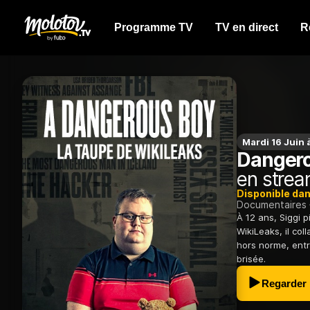
Programme TV
TV en direct
R
Mardi 16 Juin
Dangerou
en strea
Disponible da
Documentaires
À 12 ans, Siggi p
WikiLeaks, il col
hors norme, entr
brisée.
Regarder