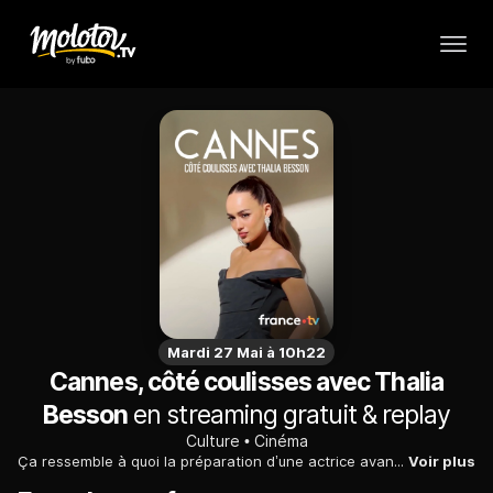
Mardi 27 Mai à 10h22
Cannes, côté coulisses avec Thalia
Besson
en streaming gratuit & replay
Culture
Cinéma
Ça ressemble à quoi la préparation d’une actrice avant la montée des marches au Festival de Cannes ? Pour le savoir, on a suivi Thalia Besson, actrice mannequin et nouvelle ambassadrice de Dessange du choix de sa tenue de la robe, en passant par sa beauty prep coiffure jusqu’au tapis rouge..
Voir plus