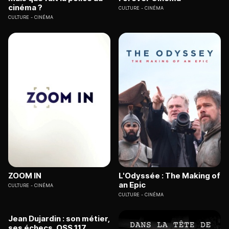
cinéma ?
CULTURE
CINÉMA
CULTURE
CINÉMA
ZOOM IN
L'Odyssée : The Making of
an Epic
CULTURE
CINÉMA
CULTURE
CINÉMA
Jean Dujardin : son métier,
ses échecs, OSS 117,