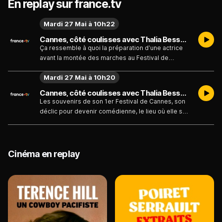
En replay sur france.tv
Mardi 27 Mai à 10h22
Cannes, côté coulisses avec Thalia Besson - Émission du mardi 27 mai 2025
Ça ressemble à quoi la préparation d’une actrice
avant la montée des marches au Festival de
Cannes ? Pour le savoir, on a suivi Thalia Besson,
Mardi 27 Mai à 10h20
actrice mannequin et nouvelle ambassadrice de
Dessange du choix de sa tenue de la robe, en
Cannes, côté coulisses avec Thalia Besson - Émission du mardi 27 mai 2025
passant par sa beauty prep coiffure jusqu’au tapis
Les souvenirs de son 1er Festival de Cannes, son
rouge.
déclic pour devenir comédienne, le lieu où elle se
sent le mieux… Daphné Bürki a rencontré Thalia
Besson, actrice mannequin et nouvelle
ambassadrice de Dessange, pour discuter cinéma.
Cinéma en replay