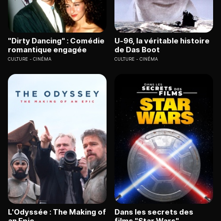
"Dirty Dancing" : Comédie
U-96, la véritable histoire
romantique engagée
de Das Boot
CULTURE
CINÉMA
CULTURE
CINÉMA
L'Odyssée : The Making of
Dans les secrets des
an Epic
films "Star Wars"