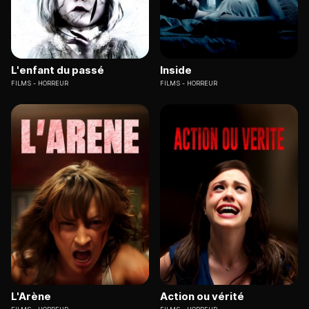
L'enfant du passé
Inside
FILMS
HORREUR
FILMS
HORREUR
L'Arène
Action ou vérité