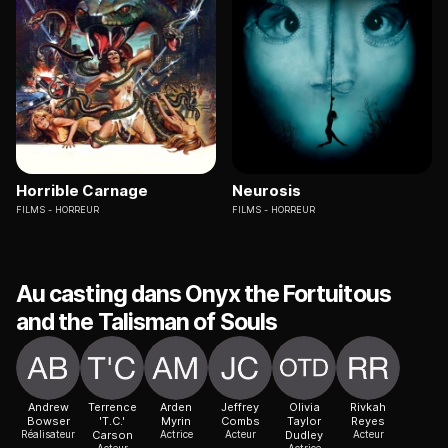
Horrible Carnage
Neurosis
FILMS
HORREUR
FILMS
HORREUR
Au casting dans Onyx the Fortuitous
and the Talisman of Souls
Andrew
Terrence
Arden
Jeffrey
Olivia
Rivkah
Bowser
'T.C.'
Myrin
Combs
Taylor
Reyes
Réalisateur
Carson
Actrice
Acteur
Dudley
Acteur