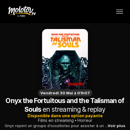
Vendredi 30 Mai à 01h07
Onyx the Fortuitous and the Talisman of
Souls
en streaming & replay
Disponible dans une option payante
Films en streaming
Horreur
Onyx rejoint un groupe d'occultistes pour assister à un sombre rituel au manoir de leur idole, Bartok. Suspectant les intentions néfastes de Bartok, Onyx est soudainement immergé dans un monde de monstres, de mystère et de chaos.
Voir plus