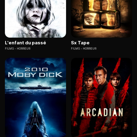
L'enfant du passé
Sx Tape
FILMS
HORREUR
FILMS
HORREUR