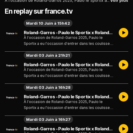
À l’occasion de Roland-Garros 2025, Paulo le Sportix a eu l’occasion d’entrer dans les coulisses de France TV sur le tournoi. Découverte des plateaux, échange avec les consultants et les présentateurs mais aussi découverte de la chaîne numérique : des moments passionnants au cœur du tournoi de la porte d’Auteuil !
Voir plus
En replay sur france.tv
Mardi 10 Juin à 15h42
Roland-Garros - Paulo le Sportix x Roland-Garros - Paulo le Sportix x Roland-Garros : La finale - Émission du mardi 10 juin 2025
À l’occasion de Roland-Garros 2025, Paulo le
Sportix a eu l’occasion d’entrer dans les coulisses
de France TV sur le tournoi. Découverte des
Mardi 03 Juin à 21h21
plateaux, échange avec les consultants et les
présentateurs mais aussi découverte de la chaîne
Roland-Garros - Paulo le Sportix x Roland-Garros - Paulo le Sportix x Roland-Garros : Le plateau - Émission du mardi 3 juin 2025
numérique : des moments passionnants au cœur
À l’occasion de Roland-Garros 2025, Paulo le
du tournoi de la porte d’Auteuil !
Sportix a eu l’occasion d’entrer dans les coulisses
de France TV sur le tournoi. Découverte des
Mardi 03 Juin à 16h28
plateaux, échange avec les consultants et les
présentateurs mais aussi découverte de la chaîne
Roland-Garros - Paulo le Sportix x Roland-Garros - Paulo le Sportix x Roland-Garros : Chiliennes - Émission du mardi 3 juin 2025
numérique : des moments passionnants au cœur
À l’occasion de Roland-Garros 2025, Paulo le
du tournoi de la porte d’Auteuil !
Sportix a eu l’occasion d’entrer dans les coulisses
de France TV sur le tournoi. Découverte des
Mardi 03 Juin à 16h27
plateaux, échange avec les consultants et les
présentateurs mais aussi découverte de la chaîne
Roland-Garros - Paulo le Sportix x Roland-Garros - Paulo le Sportix x Roland-Garros : Anecdotes - Émission du mardi 3 juin 2025
numérique : des moments passionnants au cœur